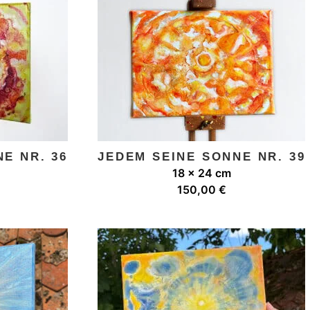
E NR. 36
JEDEM SEINE SONNE NR. 39
18 x 24 cm
150,00
€