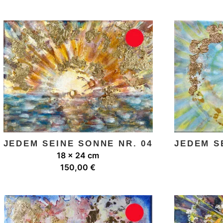
JEDEM SEINE SONNE NR. 04
JEDEM S
18 x 24 cm
150,00
€