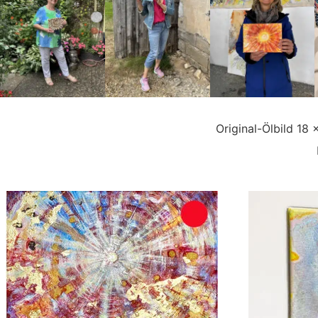
Original-Ölbild 18 