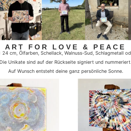
ART FOR LOVE & PEACE
x 24 cm, Ölfarben, Schellack, Walnuss-Sud, Schlagmetall ode
Die Unikate sind auf der Rückseite signiert und nummeriert
Auf Wunsch entsteht deine ganz persönliche Sonne.