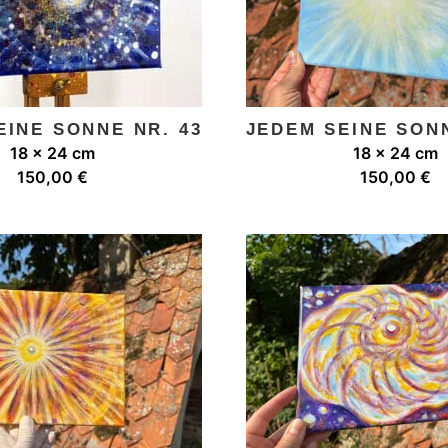
EINE SONNE NR. 43
JEDEM SEINE SONN
18 x 24 cm
18 x 24 cm
150,00
€
150,00
€