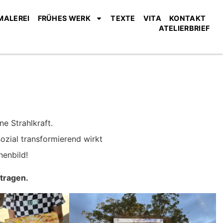
MALEREI
FRÜHES WERK
TEXTE
VITA
KONTAKT
ATELIERBRIEF
e Strahlkraft.
sozial transformierend wirkt
enbild!
 tragen.