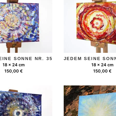
EINE SONNE NR. 35
JEDEM SEINE SONN
18 x 24 cm
18 x 24 cm
150,00
€
150,00
€