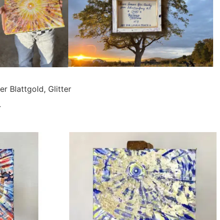
r Blattgold, Glitter
.