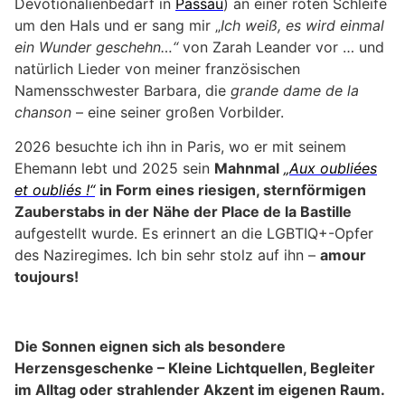
Devotionalienbedarf in
Passau
) an einer roten Schleife
um den Hals und er sang mir „
Ich weiß, es wird einmal
ein Wunder geschehn…“
von Zarah Leander vor … und
natürlich Lieder von meiner französischen
Namensschwester Barbara, die
grande dame de la
chanson
– eine seiner großen Vorbilder.
2026 besuchte ich ihn in Paris, wo er mit seinem
Ehemann lebt und 2025 sein
Mahnmal
„Aux oubliées
et oubliés !“
in Form eines riesigen, sternförmigen
Zauberstabs in der Nähe der Place de la Bastille
aufgestellt wurde. Es erinnert an die LGBTIQ+-Opfer
des Naziregimes. Ich bin sehr stolz auf ihn –
amour
toujours!
Die Sonnen eignen sich als besondere
Herzensgeschenke – Kleine Lichtquellen, Begleiter
im Alltag oder strahlender Akzent im eigenen Raum.