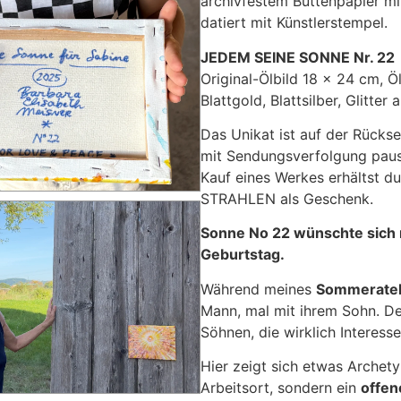
archivfestem Büttenpapier mit
datiert mit Künstlerstempel.
JEDEM SEINE SONNE Nr. 22
Original-Ölbild 18 x 24 cm, Ö
Blattgold, Blattsilber, Glitter
Das Unikat ist auf der Rückse
mit Sendungsverfolgung pausc
Kauf eines Werkes erhältst du
STRAHLEN als Geschenk.
Sonne No 22 wünschte sich 
Geburtstag.
Während meines
Sommeratel
Mann, mal mit ihrem Sohn. De
Söhnen, die wirklich Interess
Hier zeigt sich etwas Archety
Arbeitsort, sondern ein
offen