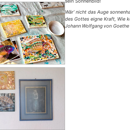
sein Sonnenbild!
Wär‘ nicht das Auge sonnenhaft
des Gottes eigne Kraft, Wie k
Johann Wolfgang von Goethe