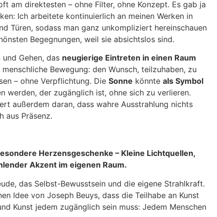
ft am direktesten – ohne Filter, ohne Konzept. Es gab ja
en: Ich arbeitete kontinuierlich an meinen Werken in
und Türen, sodass man ganz unkompliziert hereinschauen
chönsten Begegnungen, weil sie absichtslos sind.
 und Gehen, das
neugierige Eintreten in einen Raum
fe, menschliche Bewegung: den Wunsch, teilzuhaben, zu
sen – ohne Verpflichtung. Die
Sonne
könnte
als Symbol
n werden, der zugänglich ist, ohne sich zu verlieren.
nnert außerdem daran, dass wahre Ausstrahlung nichts
ch aus Präsenz.
besondere Herzensgeschenke – Kleine Lichtquellen,
rahlender Akzent im eigenen Raum.
ude, das Selbst-Bewusstsein und die eigene Strahlkraft.
hen Idee von Joseph Beuys, dass die Teilhabe an Kunst
t und Kunst jedem zugänglich sein muss: Jedem Menschen