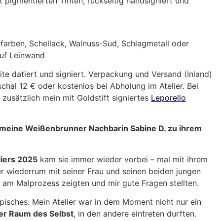
 pigmentierten Tinten, rückseitig handsigniert und
lfarben, Schellack, Walnuss-Sud, Schlagmetall oder
 auf Leinwand
ite datiert und signiert. Verpackung und Versand (Inland)
hal 12 € oder kostenlos bei Abholung im Atelier. Bei
 zusätzlich mein mit Goldstift signiertes
Leporello
meine Weißenbrunner Nachbarin Sabine D. zu ihrem
iers 2025
kam sie immer wieder vorbei – mal mit ihrem
r wiederrum mit seiner Frau und seinen beiden jungen
e am Malprozess zeigten und mir gute Fragen stellten.
pisches: Mein Atelier war in dem Moment nicht nur ein
er Raum des Selbst
, in den andere eintreten durften.