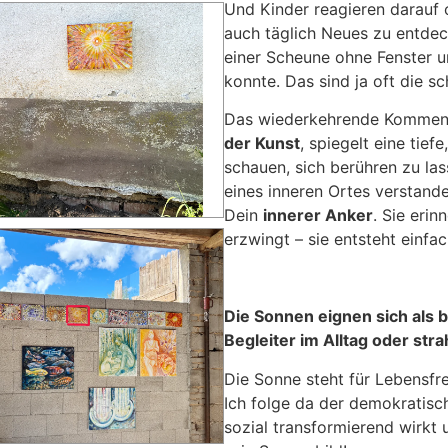
Und Kinder reagieren darauf o
auch täglich Neues zu entdeck
einer Scheune ohne Fenster 
konnte. Das sind ja oft die s
Das wiederkehrende Kommen
der Kunst
, spiegelt eine tie
schauen, sich berühren zu las
eines inneren Ortes verstande
Dein
innerer Anker
. Sie eri
erzwingt – sie entsteht einfa
Die Sonnen eignen sich als 
Begleiter im Alltag oder st
Die Sonne steht für Lebensfre
Ich folge da der demokratisc
sozial transformierend wirk