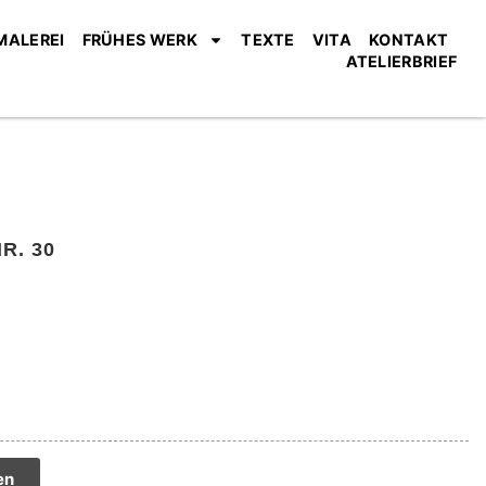
MALEREI
FRÜHES WERK
TEXTE
VITA
KONTAKT
ATELIERBRIEF
R. 30
tive:
en