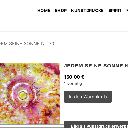
HOME
SHOP
KUNSTDRUCKE
SPIRIT
EM SEINE SONNE Nr. 30
JEDEM SEINE SONNE N
150,00
€
1 vorrätig
Alterna
In den Warenkorb
Bild als Kunstdruck erwerb