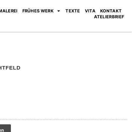
MALEREI
FRÜHES WERK
TEXTE
VITA
KONTAKT
ATELIERBRIEF
HTFELD
tive:
en