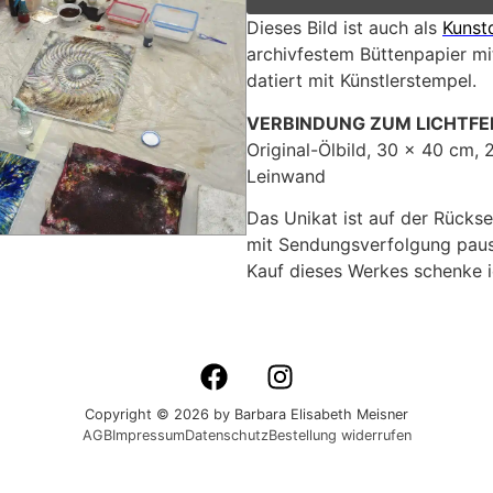
Dieses Bild ist auch als
Kunst
archivfestem Büttenpapier mit
datiert mit Künstlerstempel.
VERBINDUNG ZUM LICHTFE
Original-Ölbild, 30 x 40 cm, 2
Leinwand
Das Unikat ist auf der Rückse
mit Sendungsverfolgung pausc
Kauf dieses Werkes schenke ic
Copyright © 2026 by Barbara Elisabeth Meisner
AGB
Impressum
Datenschutz
Bestellung widerrufen