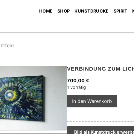
HOME
SHOP
KUNSTDRUCKE
SPIRIT
htfeld
VERBINDUNG ZUM LIC
700,00
€
1 vorrätig
Alterna
In den Warenkorb
Bild als Kunstdruck erwerb