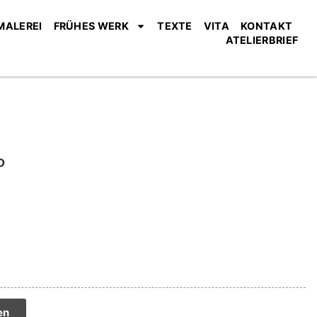
MALEREI
FRÜHES WERK
TEXTE
VITA
KONTAKT
ATELIERBRIEF
D
tive:
en