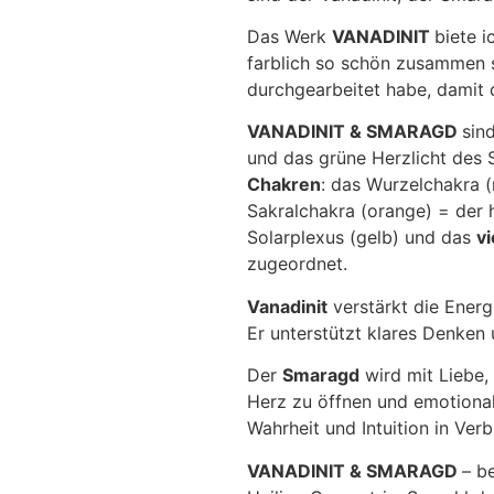
Das Werk
VANADINIT
biete 
farblich so schön zusammen sc
durchgearbeitet habe, damit d
VANADINIT & SMARAGD
sin
und das grüne Herzlicht des
Chakren
: das Wurzelchakra 
Sakralchakra (orange) = der
Solarplexus (gelb) und das
vi
zugeordnet.
Vanadinit
verstärkt die Energi
Er unterstützt klares Denken
Der
Smaragd
wird mit Liebe, 
Herz zu öffnen und emotiona
Wahrheit und Intuition in Ver
VANADINIT & SMARAGD
– b