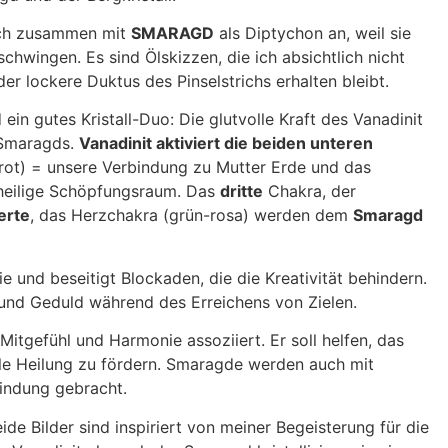
ich zusammen mit
SMARAGD
als Diptychon an, weil sie
hwingen. Es sind Ölskizzen, die ich absichtlich nicht
er lockere Duktus des Pinselstrichs erhalten bleibt.
d ein gutes Kristall-Duo: Die glutvolle Kraft des Vanadinit
 Smaragds.
Vanadinit aktiviert die beiden unteren
(rot) = unsere Verbindung zu Mutter Erde und das
 heilige Schöpfungsraum. Das
dritte
Chakra, der
erte
, das Herzchakra (grün-rosa) werden dem
Smaragd
e und beseitigt Blockaden, die die Kreativität behindern.
 und Geduld während des Erreichens von Zielen.
Mitgefühl und Harmonie assoziiert. Er soll helfen, das
le Heilung zu fördern. Smaragde werden auch mit
bindung gebracht.
eide Bilder sind inspiriert von meiner Begeisterung für die