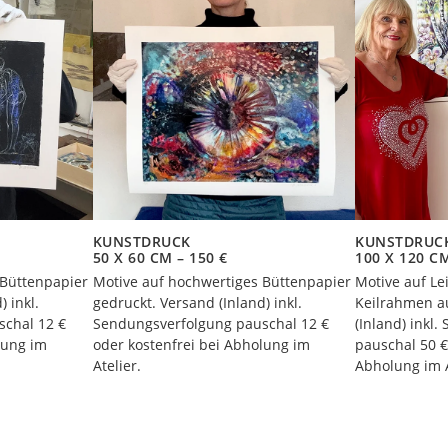
KUNSTDRUCK
KUNSTDRUCK
50 X 60 CM – 150 €
100 X 120 CM
 Büttenpapier
Motive auf hochwertiges Büttenpapier
Motive auf L
) inkl.
gedruckt. Versand (Inland) inkl.
Keilrahmen a
schal 12 €
Sendungsverfolgung pauschal 12 €
(Inland) inkl
lung im
oder kostenfrei bei Abholung im
pauschal 50 €
Atelier.
Abholung im A