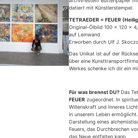
archivfestem Büttenpapier mit
datiert mit Künstlerstempel.
TETRAEDER = FEUER (Heilig
Original-Ölbild 100 x 120 x 4
auf Leinwand
Erworben durch Ulf J. Skocz
Das Unikat ist auf der Rückse
über eine Kunsttransportfirma
Werkes schenke ich dir ein mi
Für was brennst DU?
Das Tet
FEUER
zugeordnet. In spiritue
Willenskraft und inneres Lich
in unserem Leben ermöglicht
Darstellung eines alchemistis
Feuers, das Durchbrechen vo
das Neue entfalten kann.