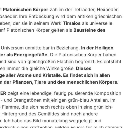
en
Platonischen Körper
zählen der Tetraeder, Hexaeder,
osaeder. Ihre Entdeckung wird dem antiken griechischen
eben, der sie in seinem Werk
Timaios
als universelle
ünf Platonischen Körper gelten als
Bausteine des
m Universum unmittelbar in Beziehung.
In der Heiligen
per als Energiegefäße
. Die Platonischen Körper haben
nd sind von gleichgroßen Flächen begrenzt. Es entsteht
hen immer die gleiche Winkelgröße.
Dieses
e aller Atome und Kristalle. Es findet sich in allen
n der Pflanzen, Tiere und des menschlichen Körpers.
UER
zeigt eine lebendige, feurig pulsierende Komposition
b- und Orangetönen mit einigen grün-blau Anteilen. Im
 Flamme, die sich nach rechts oben in eine grünlich-
m Hintergrund des Gemäldes sind noch andere
r. Ich habe das Bild monatelang weggelegt und
sdruck eines kraftvollen, wilden Feuers für mich stimmig