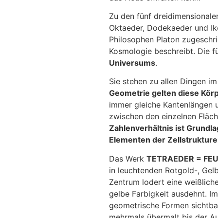
Zu den fünf dreidimensional
Oktaeder, Dodekaeder und Ik
Philosophen Platon zugeschri
Kosmologie beschreibt. Die f
Universums
.
Sie stehen zu allen Dingen i
Geometrie gelten diese Kör
immer gleiche Kantenlängen u
zwischen den einzelnen Fläc
Zahlenverhältnis ist Grundlag
Elementen der Zellstrukture
Das Werk
TETRAEDER = FE
in leuchtenden Rotgold-, Gel
Zentrum lodert eine weißliche
gelbe Farbigkeit ausdehnt. I
geometrische Formen sichtba
mehrmals übermalt bis der Au