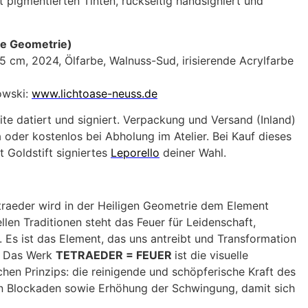
 pigmentierten Tinten, rückseitig handsigniert und
e Geometrie)
,5 cm, 2024, Ölfarbe, Walnuss-Sud, irisierende Acrylfarbe
owski:
www.lichtoase-neuss.de
ite datiert und signiert. Verpackung und Versand (Inland)
 oder kostenlos bei Abholung im Atelier. Bei Kauf dieses
t Goldstift signiertes
Leporello
deiner Wahl.
raeder wird in der Heiligen Geometrie dem Element
llen Traditionen steht das Feuer für Leidenschaft,
t. Es ist das Element, das uns antreibt und Transformation
. Das Werk
TETRAEDER = FEUER
ist die visuelle
chen Prinzips: die reinigende und schöpferische Kraft des
n Blockaden sowie Erhöhung der Schwingung, damit sich