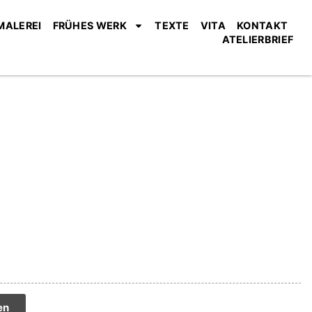
MALEREI
FRÜHES WERK
TEXTE
VITA
KONTAKT
ATELIERBRIEF
tive:
en