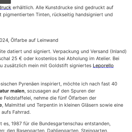
druck
erhältlich. Alle Kunstdrucke sind gedruckt auf
 pigmentierten Tinten, rückseitig handsigniert und
2024, Ölfarbe auf Leinwand
ite datiert und signiert. Verpackung und Versand (Inland)
hal 25 € oder kostenlos bei Abholung im Atelier. Bei
u zusätzlich mein mit Goldstift signiertes
Leporello
ösischen Pyrenäen inspiriert, möchte ich nach fast 40
Natur malen
, sozusagen auf den Spuren der
e Feldstaffelei, nehme die fünf Ölfarben der
e
, Malmittel und Terpentin in kleinen Gläsern sowie eine
 aufs Fahrrad.
t es, 1987 für die Bundesgartenschau entstanden,
n: den Rasengarten, Dahliengarten, Steingarten,