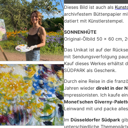
Dieses Bild ist auch als
Kunst
archivfestem Büttenpapier mit
datiert mit Künstlerstempel.
SONNENHÜTE
Original-Ölbild 50 x 60 cm, 
Das Unikat ist auf der Rückse
mit Sendungsverfolgung pausc
Kauf dieses Werkes erhältst d
SÜDPARK als Geschenk.
Durch eine Reise in die franz
Jahren wieder
direkt in der 
Impressionisten. Ich kaufe ein
Monet‘schen Giverny-Palett
Leinwand mit und packe alles
Im
Düsseldorfer Südpark
gib
unterschiedliche Themengärte