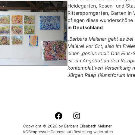
Heidegarten, Rosen- und Stau
Rittersporngarten, Garten in
pflegen diese wunderschöne G
in Deutschland
.
„Barbara Meisner geht es bei 
Malerei vor Ort, also im Freie
einen ‚genius locii‘. Das Ei
ist ein Angebot an den Rezipie
kontemplativen Versenkung n
Jürgen Raap (Kunstforum inte
Copyright © 2026 by Barbara Elisabeth Meisner
AGB
Impressum
Datenschutz
Bestellung widerrufen