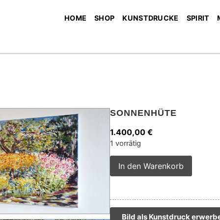
HOME
SHOP
KUNSTDRUCKE
SPIRIT
SONNENHÜTE
1.400,00
€
1 vorrätig
Alterna
In den Warenkorb
Bild als Kunstdruck erwerb