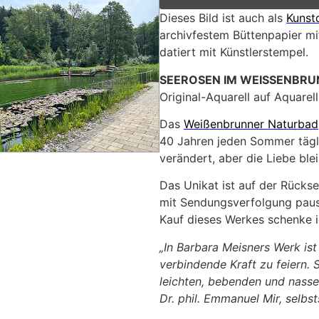
Dieses Bild ist auch als
Kunst
archivfestem Büttenpapier mit
datiert mit Künstlerstempel.
SEEROSEN IM WEISSENBRU
Original-Aquarell auf Aquarel
Das
Weißenbrunner Naturbad
40 Jahren jeden Sommer tägl
verändert, aber die Liebe ble
Das Unikat ist auf der Rückse
mit Sendungsverfolgung pausc
Kauf dieses Werkes schenke ic
„In Barbara Meisners Werk ist
verbindende Kraft zu feiern. S
leichten, bebenden und nasse
Dr. phil. Emmanuel Mir, selbs