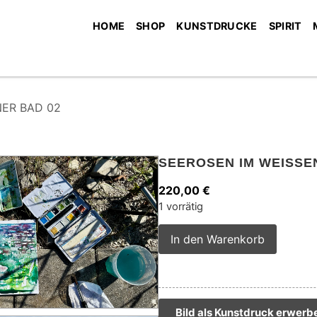
HOME
SHOP
KUNSTDRUCKE
SPIRIT
ER BAD 02
SEEROSEN IM WEISSE
220,00
€
1 vorrätig
Alterna
In den Warenkorb
Bild als Kunstdruck erwerb