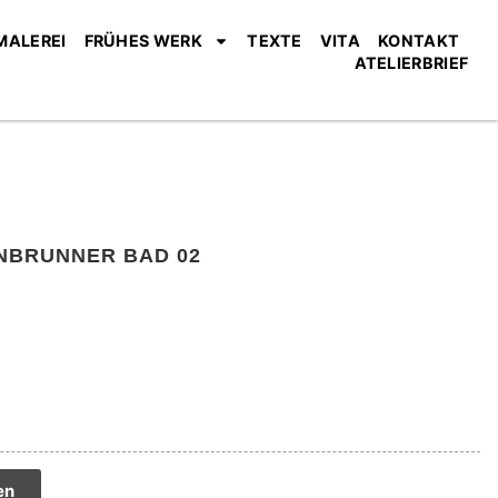
MALEREI
FRÜHES WERK
TEXTE
VITA
KONTAKT
ATELIERBRIEF
NBRUNNER BAD 02
tive:
en