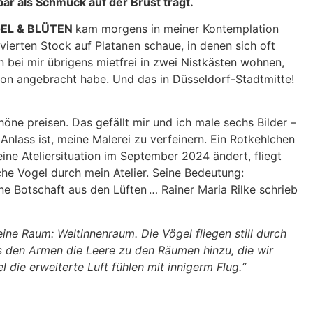
bar als Schmuck auf der Brust trägt.
EL & BLÜTEN
kam morgens in meiner Kontemplation
 vierten Stock auf Platanen schaue, in denen sich oft
 bei mir übrigens mietfrei in zwei Nistkästen wohnen,
kon angebracht habe. Und das in Düsseldorf-Stadtmitte!
höne preisen. Das gefällt mir und ich male sechs Bilder –
nlass ist, meine Malerei zu verfeinern. Ein Rotkehlchen
eine Ateliersituation im September 2024 ändert, fliegt
che Vogel durch mein Atelier. Seine Bedeutung:
ne Botschaft aus den Lüften … Rainer Maria Rilke schrieb
eine Raum: Weltinnenraum. Die Vögel fliegen still durch
s den Armen die Leere zu den Räumen hinzu, die wir
l die erweiterte Luft fühlen mit innigerm Flug.“