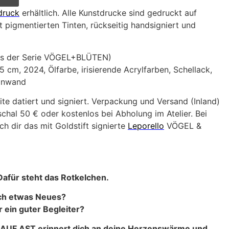
druck
erhältlich. Alle Kunstdrucke sind gedruckt auf
 pigmentierten Tinten, rückseitig handsigniert und
us der Serie VÖGEL+BLÜTEN)
5 cm, 2024, Ölfarbe, irisierende Acrylfarben, Schellack,
einwand
ite datiert und signiert. Verpackung und Versand (Inland)
hal 50 € oder kostenlos bei Abholung im Atelier. Bei
h dir das mit Goldstift signierte
Leporello
VÖGEL &
afür steht das Rotkelchen.
ch etwas Neues?
 ein guter Begleiter?
UF AST erinnert dich an deine Herzenswärme und