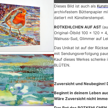
Dieses Bild ist auch als
Kunst
archivfestem Büttenpapier mit
datiert mit Künstlerstempel.
ROTKEHLCHEN AUF AST
(a
Original-Ölbild 100 x 120 x 4,
Walnuss-Sud, Glimmer auf L
Das Unikat ist auf der Rückse
mit Sendungsverfolgung pausc
Kauf dieses Werkes schenke ic
BLÜTEN.
Zuversicht und Neubeginn! D
Beginnt in deinem Leben au
Wäre Zuversicht nicht immer
Das Rot des ROTKEHLCHEN A