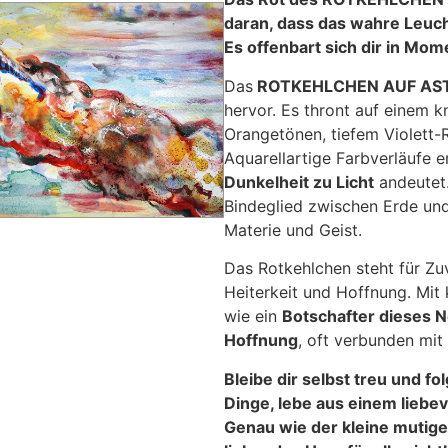
daran, dass das wahre Leuc
Es offenbart sich dir in Mome
Das
ROTKEHLCHEN AUF AS
hervor. Es thront auf einem k
Orangetönen, tiefem Violett-R
Aquarellartige Farbverläufe e
Dunkelheit zu Licht
andeutet.
Bindeglied zwischen Erde und
Materie und Geist.
Das Rotkehlchen steht für Zu
Heiterkeit und Hoffnung. Mit 
wie ein
Botschafter dieses 
Hoffnung
, oft verbunden mit
Bleibe dir selbst treu und f
Dinge, lebe aus einem liebev
Genau wie der kleine mutige