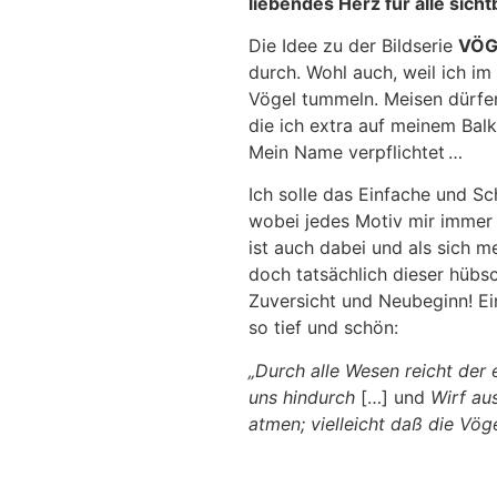
liebendes Herz für alle sicht
Die Idee zu der Bildserie
VÖG
durch. Wohl auch, weil ich im
Vögel tummeln. Meisen dürfen
die ich extra auf meinem Bal
Mein Name verpflichtet …
Ich solle das Einfache und Sc
wobei jedes Motiv mir immer A
ist auch dabei und als sich m
doch tatsächlich dieser hübs
Zuversicht und Neubeginn! Ei
so tief und schön:
„Durch alle Wesen reicht der 
uns hindurch
[…] und
Wirf au
atmen; vielleicht daß die Vöge