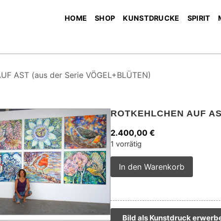
HOME
SHOP
KUNSTDRUCKE
SPIRIT
F AST (aus der Serie VÖGEL+BLÜTEN)
ROTKEHLCHEN AUF AS
2.400,00
€
1 vorrätig
Alterna
In den Warenkorb
Bild als Kunstdruck erwerb