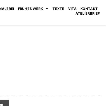
MALEREI
FRÜHES WERK
TEXTE
VITA
KONTAKT
ATELIERBRIEF
tive:
en