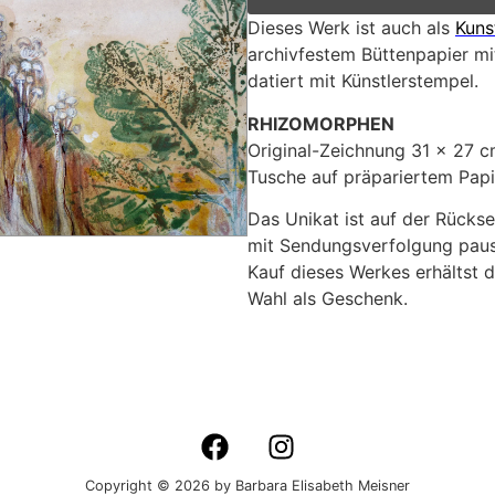
Dieses Werk ist auch als
Kuns
archivfestem Büttenpapier mit
datiert mit Künstlerstempel.
RHIZOMORPHEN
Original-Zeichnung 31 x 27 cm
Tusche auf präpariertem Papi
Das Unikat ist auf der Rückse
mit Sendungsverfolgung pausc
Kauf dieses Werkes erhältst d
Wahl als Geschenk.
Copyright © 2026 by Barbara Elisabeth Meisner