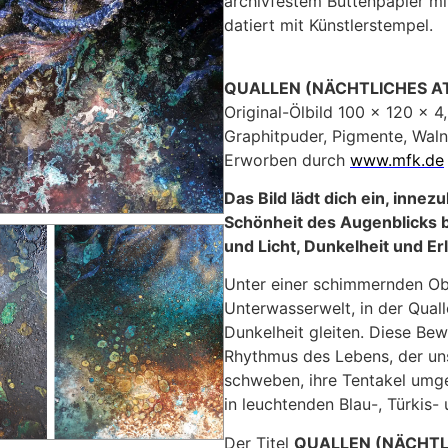
archivfestem Büttenpapier mit
datiert mit Künstlerstempel.
QUALLEN (NÄCHTLICHES A
Original-Ölbild 100 x 120 x 4,
Graphitpuder, Pigmente, Wal
Erworben durch
www.mfk.de
Das Bild lädt dich ein, inne
Schönheit des Augenblicks be
und Licht, Dunkelheit und Er
Unter einer schimmernden Obe
Unterwasserwelt, in der Qual
Dunkelheit gleiten. Diese Be
Rhythmus des Lebens, der uns
schweben, ihre Tentakel umgeb
in leuchtenden Blau-, Türkis-
Der Titel
QUALLEN (NÄCHTL