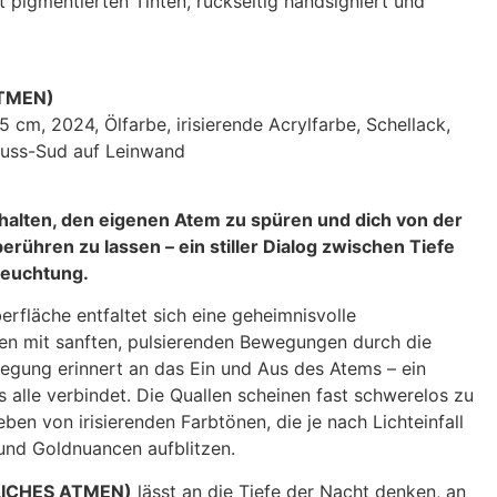
 pigmentierten Tinten, rückseitig handsigniert und
TMEN)
5 cm, 2024, Ölfarbe, irisierende Acrylfarbe, Schellack,
nuss-Sud auf Leinwand
zuhalten, den eigenen Atem zu spüren und dich von der
rühren zu lassen – ein stiller Dialog zwischen Tiefe
leuchtung.
rfläche entfaltet sich eine geheimnisvolle
len mit sanften, pulsierenden Bewegungen durch die
wegung erinnert an das Ein und Aus des Atems – ein
 alle verbindet. Die Quallen scheinen fast schwerelos zu
en von irisierenden Farbtönen, die je nach Lichteinfall
 und Goldnuancen aufblitzen.
ICHES ATMEN)
lässt an die Tiefe der Nacht denken, an