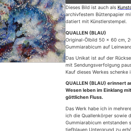
Dieses Bild ist auch als
Kunst
archivfestem Büttenpapier mit
datiert mit Künstlerstempel.
QUALLEN (BLAU)
Original-Ölbild 50 x 60 cm, 20
Gummiarabicum auf Leinwan
Das Unikat ist auf der Rückse
mit Sendungsverfolgung pausc
Kauf dieses Werkes schenke ic
QUALLEN (BLAU) erinnert an 
Wesen leben im Einklang mit
göttlichen Fluss.
Das Werk habe ich in mehrere
ich die Quallenkörper sowie 
Gummiarabicum entstanden si
tiefblauen Untergrund zu erh