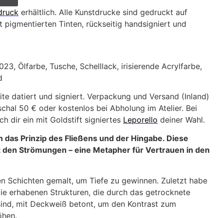
druck
erhältlich. Alle Kunstdrucke sind gedruckt auf
 pigmentierten Tinten, rückseitig handsigniert und
23, Ölfarbe, Tusche, Schelllack, irisierende Acrylfarbe,
d
ite datiert und signiert. Verpackung und Versand (Inland)
hal 50 € oder kostenlos bei Abholung im Atelier. Bei
h dir ein mit Goldstift signiertes
Leporello
deiner Wahl.
das Prinzip des Fließens und der Hingabe. Diese
 den Strömungen – eine Metapher für Vertrauen in den
n Schichten gemalt, um Tiefe zu gewinnen. Zuletzt habe
die erhabenen Strukturen, die durch das getrocknete
nd, mit Deckweiß betont, um den Kontrast zum
öhen.