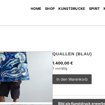
HOME
SHOP
KUNSTDRUCKE
SPIRIT
QUALLEN (BLAU)
1.400,00
€
1 vorrätig
Alterna
In den Warenkorb
Bild als Kunstdruck erwerb