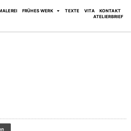
MALEREI
FRÜHES WERK
TEXTE
VITA
KONTAKT
ATELIERBRIEF
tive:
en