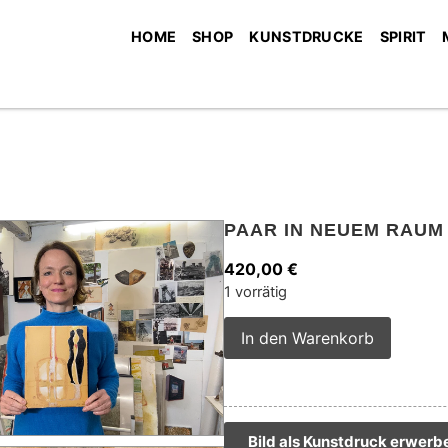
HOME
SHOP
KUNSTDRUCKE
SPIRIT
PAAR IN NEUEM RAUM
420,00
€
1 vorrätig
Alterna
In den Warenkorb
Bild als Kunstdruck erwerb