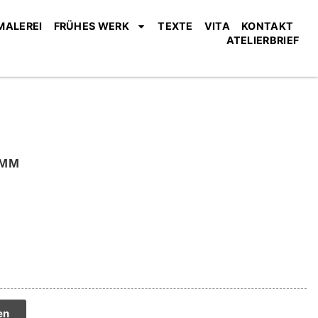
MALEREI
FRÜHES WERK
TEXTE
VITA
KONTAKT
ATELIERBRIEF
AMM
tive:
en