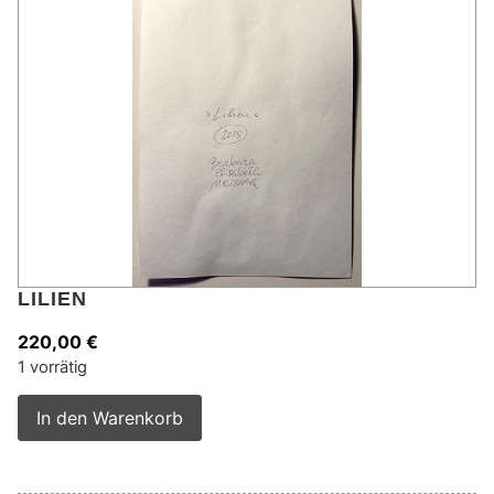
LILIEN
220,00
€
1 vorrätig
Alternative:
In den Warenkorb