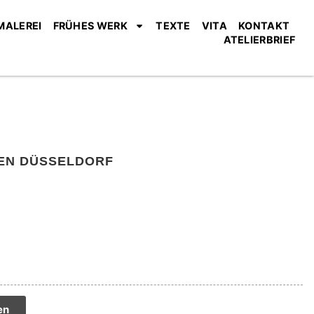
MALEREI
FRÜHES WERK
TEXTE
VITA
KONTAKT
ATELIERBRIEF
TEN DÜSSELDORF
tive:
en