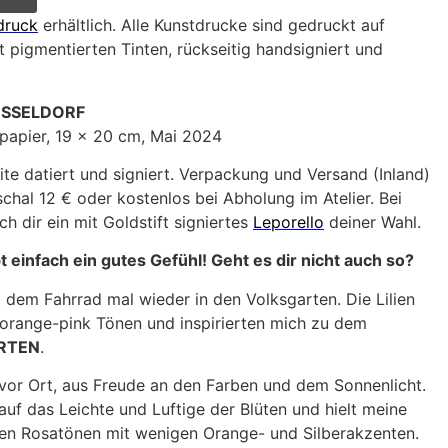
druck
erhältlich. Alle Kunstdrucke sind gedruckt auf
 pigmentierten Tinten, rückseitig handsigniert und
ÜSSELDORF
lpapier, 19 x 20 cm, Mai 2024
ite datiert und signiert. Verpackung und Versand (Inland)
hal 12 € oder kostenlos bei Abholung im Atelier. Bei
h dir ein mit Goldstift signiertes
Leporello
deiner Wahl.
einfach ein gutes Gefühl! Geht es dir nicht auch so?
 dem Fahrrad mal wieder in den Volksgarten. Die Lilien
-orange-pink Tönen und inspirierten mich zu dem
ARTEN
.
t vor Ort, aus Freude an den Farben und dem Sonnenlicht.
auf das Leichte und Luftige der Blüten und hielt meine
hen Rosatönen mit wenigen Orange- und Silberakzenten.