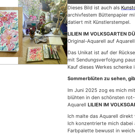
Dieses Bild ist auch als
Kunst
archivfestem Büttenpapier mit
datiert mit Künstlerstempel.
LILIEN IM VOLKSGARTEN D
Original-Aquarell auf Aquarel
Das Unikat ist auf der Rückse
mit Sendungsverfolgung pausc
Kauf dieses Werkes schenke ic
Sommerblüten zu sehen, gibt 
Im Juni 2025 zog es mich mit
blühten in den schönsten rot
Aquarell
LILIEN IM VOLKSG
Ich malte das Aquarell direk
Ich konzentrierte mich dabei 
Farbpalette bewusst in weic