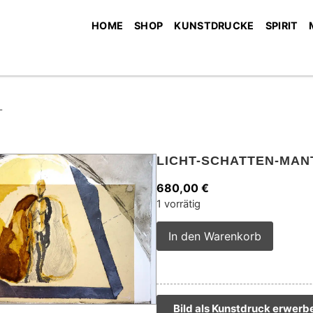
HOME
SHOP
KUNSTDRUCKE
SPIRIT
L
LICHT-SCHATTEN-MAN
680,00
€
1 vorrätig
Alterna
In den Warenkorb
Bild als Kunstdruck erwerb