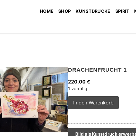
HOME
SHOP
KUNSTDRUCKE
SPIRIT
DRACHENFRUCHT 1
220,00
€
1 vorrätig
Alterna
In den Warenkorb
Bild als Kunstdruck erwerb