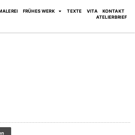
MALEREI
FRÜHES WERK
TEXTE
VITA
KONTAKT
ATELIERBRIEF
tive:
en