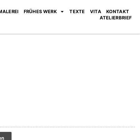
MALEREI
FRÜHES WERK
TEXTE
VITA
KONTAKT
ATELIERBRIEF
tive:
en