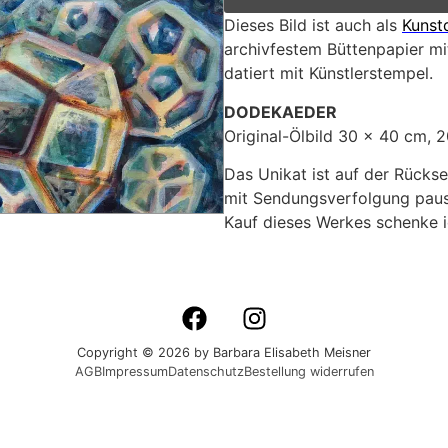
Dieses Bild ist auch als
Kunst
archivfestem Büttenpapier mit
datiert mit Künstlerstempel.
DODEKAEDER
Original-Ölbild 30 x 40 cm, 
Das Unikat ist auf der Rückse
mit Sendungsverfolgung pausc
Kauf dieses Werkes schenke ic
Copyright © 2026 by Barbara Elisabeth Meisner
AGB
Impressum
Datenschutz
Bestellung widerrufen