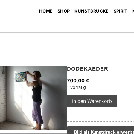
HOME
SHOP
KUNSTDRUCKE
SPIRIT
DODEKAEDER
700,00
€
1 vorrätig
Alterna
In den Warenkorb
Bild als Kunstdruck erwerb