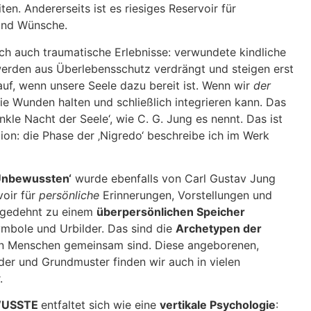
en. Andererseits ist es riesiges Reservoir für
 und Wünsche.
h auch traumatische Erlebnisse: verwundete kindliche
 werden aus Überlebensschutz verdrängt und steigen erst
auf, wenn unsere Seele dazu bereit ist. Wenn wir
der
e Wunden halten und schließlich integrieren kann. Das
unkle Nacht der Seele‘, wie C. G. Jung es nennt. Das ist
tion: die Phase der ‚Nigredo‘ beschreibe ich im Werk
 Unbewussten‘
wurde ebenfalls von Carl Gustav Jung
voir für
persönliche
Erinnerungen, Vorstellungen und
sgedehnt zu einem
überpersönlichen Speicher
ymbole und Urbilder. Das sind die
Archetypen der
len Menschen gemeinsam sind. Diese angeborenen,
lder und Grundmuster finden wir auch in vielen
.
WUSSTE
entfaltet sich wie eine
vertikale Psychologie
: