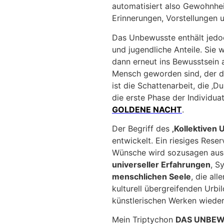
automatisiert also Gewohnheit
Erinnerungen, Vorstellungen
Das Unbewusste enthält jedoc
und jugendliche Anteile. Sie
dann erneut ins Bewusstsein 
Mensch geworden sind, der di
ist die Schattenarbeit, die ‚D
die erste Phase der Individua
GOLDENE NACHT
.
Der Begriff des
‚Kollektiven
entwickelt. Ein riesiges Reser
Wünsche wird sozusagen au
universeller Erfahrungen
, S
menschlichen Seele
, die al
kulturell übergreifenden Urbi
künstlerischen Werken wieder
Mein Triptychon
DAS UNBE