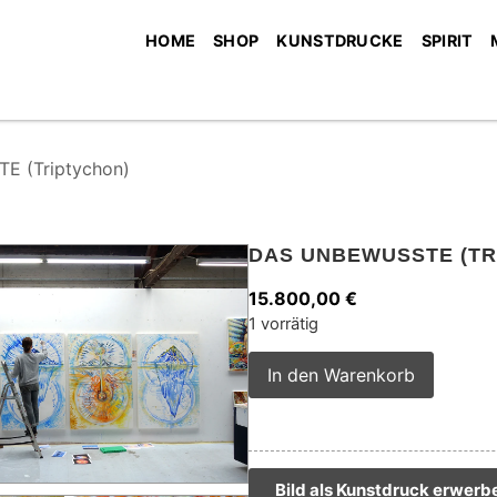
HOME
SHOP
KUNSTDRUCKE
SPIRIT
 (Triptychon)
DAS UNBEWUSSTE (TR
15.800,00
€
1 vorrätig
Alterna
In den Warenkorb
Bild als Kunstdruck erwerb