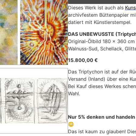
Dieses Werk ist auch als
Kuns
archivfestem Büttenpapier mit
datiert mit Künstlerstempel.
DAS UNBEWUSSTE (Triptyc
Original-Ölbild 180 x 360 cm 
Walnuss-Sud, Schellack, Glit
15.800,00 €
Das Triptychon ist auf der Rü
Versand (Inland) über eine Ku
Bei Kauf dieses Werkes schenk
Wahl.
Nur 5% denken und handel
😳
Das ist kaum zu glauben! Die