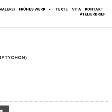
MALEREI
FRÜHES WERK
TEXTE
VITA
KONTAKT
ATELIERBRIEF
IPTYCHON)
tive:
en