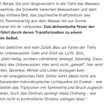
t Berge, die sich längsverzerrt in die Tiefe des Wassers
serlinie, die Schwelle zwischen Bewusstsein und dem
as mittlere Bild, das psychische Kraftzentrum des
ern, flammenartig aus dem Wasser hin zur Sonne
Kanal mit ihr verbunden.
Das alchemische Feuer der
 führt durch deren Transformation zu einem
 im Selbst.
d Gelbtöne sind kein Zufall: Blau als Farbe der Tiefe,
en Unbewussten. Gelb und Gold als Licht, Sinn,
e platt-heilig, sondern vibrierend, bewegt, lebendig. Dazu
erz des Unbewussten. Hier wird nicht „gemalt“, hier wird
hlen, Sprenkel, Wirbel und Linien erzeugen kein
 ein energetisches Feld. Glitter wirkt dabei nicht wie
tbarwerden mikroskopischer Lichtpunkte im Dunkel – wie
rbeitet das Triptychon mit Symmetrie und Bruch zugleich:
ieren, doch das Zentrum sprengt diese Ordnung – wie
h nicht in kontrollierte Struktur zwingen lässt.“