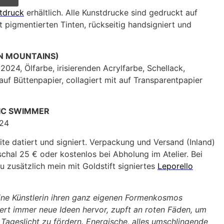
tdruck
erhältlich. Alle Kunstdrucke sind gedruckt auf
 pigmentierten Tinten, rückseitig handsigniert und
N MOUNTAINS)
2024, Ölfarbe, irisierenden Acrylfarbe, Schellack,
uf Büttenpapier, collagiert mit auf Transparentpapier
IC SWIMMER
024
ite datiert und signiert. Verpackung und Versand (Inland)
hal 25 € oder kostenlos bei Abholung im Atelier. Bei
u zusätzlich mein mit Goldstift signiertes
Leporello
 eine Künstlerin ihren ganz eigenen Formenkosmos
ert immer neue Ideen hervor, zupft an roten Fäden, um
s Tageslicht zu fördern. Energische, alles umschlingende