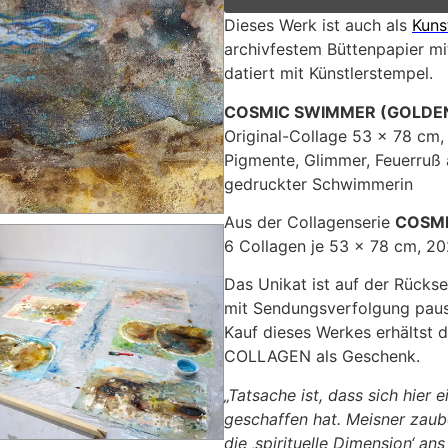
Dieses Werk ist auch als
Kuns
archivfestem Büttenpapier mit
datiert mit Künstlerstempel.
COSMIC SWIMMER (GOLDE
Original-Collage 53 x 78 cm, 
Pigmente, Glimmer, Feuerruß a
gedruckter Schwimmerin
Aus der Collagenserie
COSM
6 Collagen je 53 x 78 cm, 2
Das Unikat ist auf der Rückse
mit Sendungsverfolgung pausc
Kauf dieses Werkes erhältst d
COLLAGEN als Geschenk.
„Tatsache ist, dass sich hier
geschaffen hat. Meisner zaub
die ‚spirituelle Dimension‘ an