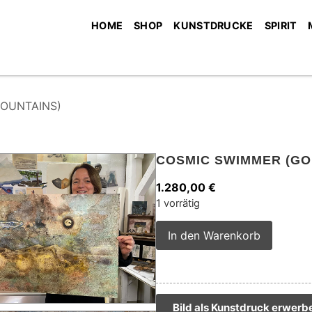
HOME
SHOP
KUNSTDRUCKE
SPIRIT
OUNTAINS)
COSMIC SWIMMER (GO
1.280,00
€
1 vorrätig
Alterna
In den Warenkorb
Bild als Kunstdruck erwerb