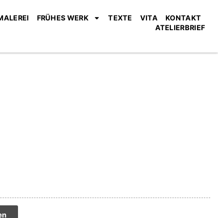
MALEREI
FRÜHES WERK
TEXTE
VITA
KONTAKT
ATELIERBRIEF
tive:
en