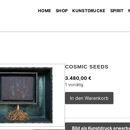
HOME
SHOP
KUNSTDRUCKE
SPIRIT
COSMIC SEEDS
3.480,00
€
1 vorrätig
Alterna
In den Warenkorb
Bild als Kunstdruck erwerb