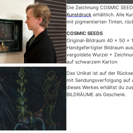
Die Zeichnung COSMIC SEEDS 
Kunstdruck
erhältlich. Alle K
mit pigmentierten Tinten, rüc
COSMIC SEEDS
Original-Bildraum 40 x 50 x 
Handgefertigter Bildraum au
vergoldete Wurzel + Zeichnu
auf schwarzem Karton
Das Unikat ist auf der Rückse
mit Sendungsverfolgung auf A
dieses Werkes erhältst du zus
BILDRÄUME als Geschenk.