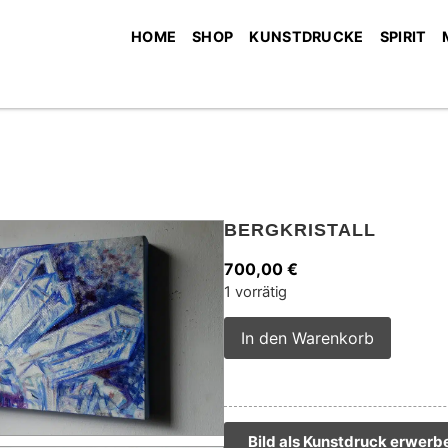
HOME
SHOP
KUNSTDRUCKE
SPIRIT
BERGKRISTALL
700,00
€
1 vorrätig
Alterna
In den Warenkorb
Bild als Kunstdruck erwerb