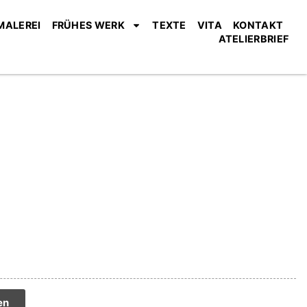
MALEREI
FRÜHES WERK
TEXTE
VITA
KONTAKT
ATELIERBRIEF
tive:
en