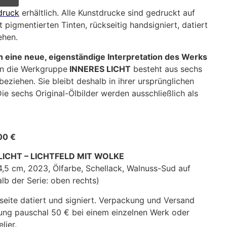
druck
erhältlich. Alle Kunstdrucke sind gedruckt auf
 pigmentierten Tinten, rückseitig handsigniert, datiert
ehen.
h eine neue, eigenständige Interpretation des Werks
n die Werkgruppe
INNERES LICHT
besteht aus sechs
beziehen. Sie bleibt deshalb in ihrer ursprünglichen
e sechs Original-Ölbilder werden ausschließlich als
00 €
 LICHT – LICHTFELD MIT WOLKE
4,5 cm, 2023, Ölfarbe, Schellack, Walnuss-Sud auf
lb der Serie: oben rechts)
seite datiert und signiert. Verpackung und Versand
ung pauschal 50 € bei einem einzelnen Werk oder
lier.