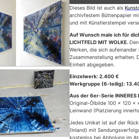
Dieses Bild ist auch als
Kunst
archivfestem Büttenpapier mit
und mit Künstlerstempel vers
Auf Wunsch male ich für dic
LICHTFELD MIT WOLKE
.
Den
Werken, die sich aufeinander 
Zusammenstellung erhalten. Di
Einheit abgegeben.
Einzelwerk: 2.400 €
Werkgruppe (6-teilig): 13.4
Aus der 6er-Serie INNERES
Original-Ölbilde 100 x 120 x 
Leinwand (Platzierung innerha
Jedes Unikat ist auf der Rück
(Inland) mit Sendungsverfolg
kostenlos bei Abholung im Ate