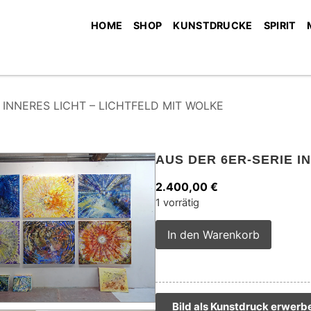
HOME
SHOP
KUNSTDRUCKE
SPIRIT
ie INNERES LICHT – LICHTFELD MIT WOLKE
AUS DER 6ER-SERIE I
2.400,00
€
1 vorrätig
Alterna
In den Warenkorb
Bild als Kunstdruck erwerb