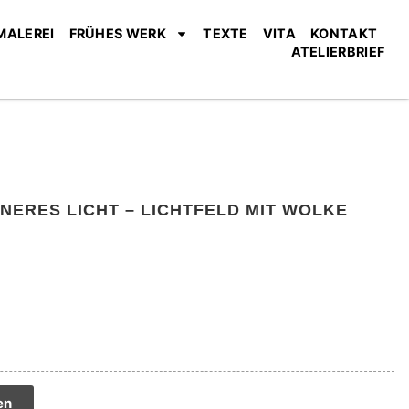
MALEREI
FRÜHES WERK
TEXTE
VITA
KONTAKT
ATELIERBRIEF
NNERES LICHT – LICHTFELD MIT WOLKE
tive:
en