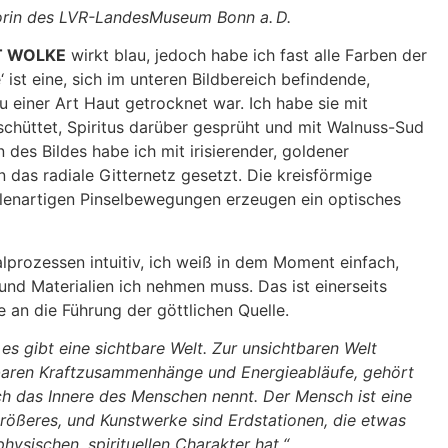
torin des LVR-LandesMuseum Bonn a. D.
T WOLKE
wirkt blau, jedoch habe ich fast alle Farben der
 ist eine, sich im unteren Bildbereich befindende,
zu einer Art Haut getrocknet war. Ich habe sie mit
schüttet, Spiritus darüber gesprüht und mit Walnuss-Sud
des Bildes habe ich mit irisierender, goldener
 das radiale Gitternetz gesetzt. Die kreisförmige
ahlenartigen Pinselbewegungen erzeugen ein optisches
lprozessen intuitiv, ich weiß in dem Moment einfach,
und Materialien ich nehmen muss. Das ist einerseits
 an die Führung der göttlichen Quelle.
 es gibt eine sichtbare Welt. Zur unsichtbaren Welt
aren Kraftzusammenhänge und Energieabläufe, gehört
h das Innere des Menschen nennt. Der Mensch ist eine
Größeres, und Kunstwerke sind Erdstationen, die etwas
hysischen, spirituellen Charakter hat.“