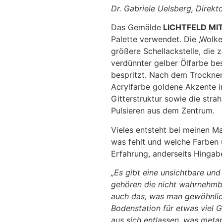
Dr. Gabriele Uelsberg, Direk
Das Gemälde
LICHTFELD MI
Palette verwendet. Die ‚Wolke‘
größere Schellackstelle, die 
verdünnter gelber Ölfarbe be
bespritzt. Nach dem Trocknen 
Acrylfarbe goldene Akzente in
Gitterstruktur sowie die str
Pulsieren aus dem Zentrum.
Vieles entsteht bei meinen Ma
was fehlt und welche Farben 
Erfahrung, anderseits Hingabe
„Es gibt eine unsichtbare und
gehören die nicht wahrnehmb
auch das, was man gewöhnlic
Bodenstation für etwas viel 
aus sich entlassen, was metap