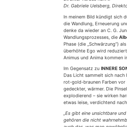
Dr. Gabriele Uelsberg, Direk
In meinem Bild kündigt sich 
die Wandlung, Erneuerung und
denke da wieder an C. G. Jun
Wandlungsprozesses, die
Alb
Phase (die „Schwärzung“) als
überhöhte Ego wird reduzier
Animus und Anima kommen in
Im Gegensatz zu
INNERE SO
Das Licht sammelt sich nach 
rot-gold-braunen Farben vor
gedeckter, wärmer. Die Pinsel
explodierend – sie wirken ha
etwas leise, verdichtend nach
„Es gibt eine unsichtbare und
gehören die nicht wahrnehmb
auch das, was man gewöhnlic