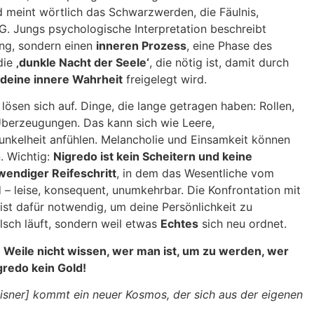
d meint wörtlich das Schwarzwerden, die Fäulnis,
G. Jungs psychologische Interpretation beschreibt
ung, sondern einen
inneren Prozess
, eine Phase des
 die
‚dunkle Nacht der Seele‘
, die nötig ist, damit durch
deine innere Wahrheit
freigelegt wird.
en lösen sich auf. Dinge, die lange getragen haben: Rollen,
 Überzeugungen. Das kann sich wie Leere,
Dunkelheit anfühlen. Melancholie und Einsamkeit können
. Wichtig:
Nigredo ist kein Scheitern und keine
wendiger Reifeschritt
, in dem das Wesentliche vom
 – leise, konsequent, unumkehrbar. Die Konfrontation mit
ist dafür notwendig, um deine Persönlichkeit zu
alsch läuft, sondern weil etwas
Echtes
sich neu ordnet.
 Weile nicht wissen, wer man ist, um zu werden, wer
redo kein Gold!
sner] kommt ein neuer Kosmos, der sich aus der eigenen