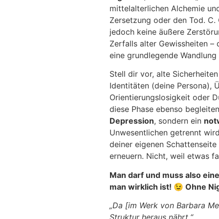
mittelalterlichen Alchemie un
Zersetzung oder den Tod. C. 
jedoch keine äußere Zerstör
Zerfalls alter Gewissheiten –
eine grundlegende Wandlung
Stell dir vor, alte Sicherheit
Identitäten (deine Persona),
Orientierungslosigkeit oder 
diese Phase ebenso begleiten
Depression
, sondern ein
not
Unwesentlichen getrennt wird
deiner eigenen Schattenseite 
erneuern. Nicht, weil etwas f
Man darf und muss also eine
man wirklich ist!
😉
Ohne Nig
„Da [im Werk von Barbara Mei
Struktur heraus nährt.“