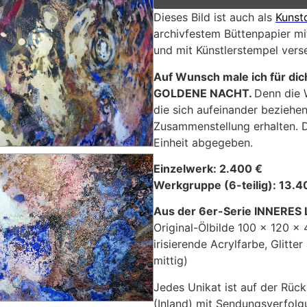
Dieses Bild ist auch als
Kunst
archivfestem Büttenpapier mit
und mit Künstlerstempel vers
Auf Wunsch male ich für dic
GOLDENE NACHT
.
Denn die
die sich aufeinander beziehen
Zusammenstellung erhalten. Di
Einheit abgegeben.
Einzelwerk: 2.400 €
Werkgruppe (6-teilig): 13.4
Aus der 6er-Serie INNERE
Original-Ölbilde 100 x 120 x 
irisierende Acrylfarbe, Glitte
mittig)
Jedes Unikat ist auf der Rück
(Inland) mit Sendungsverfolg