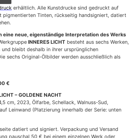
druck
erhältlich. Alle Kunstdrucke sind gedruckt auf
 pigmentierten Tinten, rückseitig handsigniert, datiert
ehen.
h eine neue, eigenständige Interpretation des Werks
 Werkgruppe
INNERES LICHT
besteht aus sechs Werken,
 und bleibt deshalb in ihrer ursprünglichen
e sechs Original-Ölbilder werden ausschließlich als
00 €
S LICHT – GOLDENE NACHT
4,5 cm, 2023, Ölfarbe, Schellack, Walnuss-Sud,
r auf Leinwand (Platzierung innerhalb der Serie: unten
seite datiert und signiert. Verpackung und Versand
ung pauschal 50 € bei einem einzelnen Werk oder