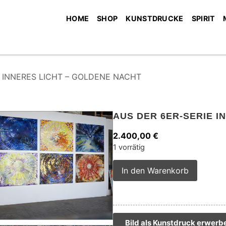
HOME
SHOP
KUNSTDRUCKE
SPIRIT
ie INNERES LICHT – GOLDENE NACHT
AUS DER 6ER-SERIE I
2.400,00
€
1 vorrätig
Alterna
In den Warenkorb
Bild als Kunstdruck erwerb