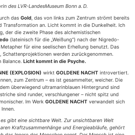
torin des LVR-LandesMuseum Bonn a. D.
durch das
Gold
, das von links zum Zentrum strömt bereits
 Transformation an. Licht kommt in die Dunkelheit. Ich
g, der die zweite Phase des alchemistischen
edo
(lateinisch für die „Weißung“) nach der Nigredo-
 Metapher für eine seelischen Erhellung benutzt. Das
t, Schattenprojektionen werden zurückgenommen.
 Balance.
Licht kommt in die Psyche.
NNE (EXPLOSION)
wirkt
GOLDENE NACHT
introvertiert.
Innen, zum Zentrum – es ist gesammelter, weicher. Die
 dem überwiegend ultramarinblauen Hintergrund sind
striche sind runder, verschlungener – nicht spitz und
rmonischer. Im Werk
GOLDENE NACHT
verwandelt sich
 Innen.
 es gibt eine sichtbare Welt. Zur unsichtbaren Welt
aren Kraftzusammenhänge und Energieabläufe, gehört
h das Innere des Menschen nennt. Der Mensch ist eine