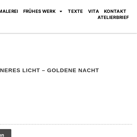
MALEREI
FRÜHES WERK
TEXTE
VITA
KONTAKT
ATELIERBRIEF
NNERES LICHT – GOLDENE NACHT
tive:
en