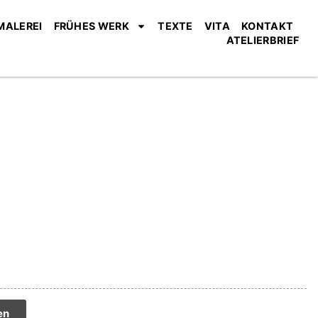
MALEREI
FRÜHES WERK
TEXTE
VITA
KONTAKT
ATELIERBRIEF
tive:
en