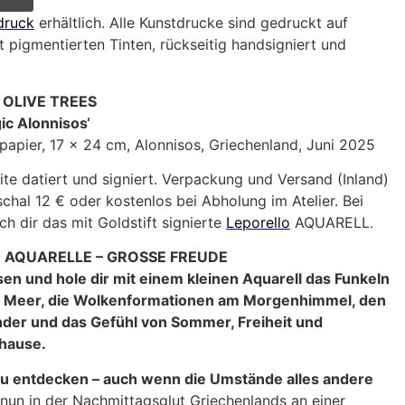
druck
erhältlich. Alle Kunstdrucke sind gedruckt auf
 pigmentierten Tinten, rückseitig handsigniert und
 OLIVE TREES
ic Alonnisos‘
lpapier, 17 x 24 cm, Alonnisos, Griechenland, Juni 2025
ite datiert und signiert. Verpackung und Versand (Inland)
hal 12 € oder kostenlos bei Abholung im Atelier. Bei
h dir das mit Goldstift signierte
Leporello
AQUARELL.
E AQUARELLE – GROSSE FREUDE
en und hole dir mit einem kleinen Aquarell das Funkeln
m Meer, die Wolkenformationen am Morgenhimmel, den
nder und das Gefühl von Sommer, Freiheit und
uhause.
zu entdecken – auch wenn die Umstände alles andere
 nun in der Nachmittagsglut Griechenlands an einer