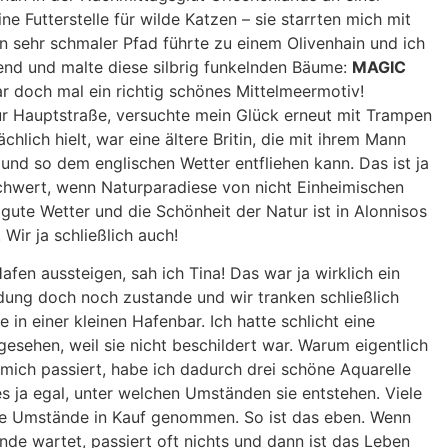
ne Futterstelle für wilde Katzen – sie starrten mich mit
in sehr schmaler Pfad führte zu einem Olivenhain und ich
nd und malte diese silbrig funkelnden Bäume:
MAGIC
r doch mal ein richtig schönes Mittelmeermotiv!
ur Hauptstraße, versuchte mein Glück erneut mit Trampen
ächlich hielt, war eine ältere Britin, die mit ihrem Mann
t und so dem englischen Wetter entfliehen kann. Das ist ja
chwert, wenn Naturparadiese von nicht Einheimischen
gute Wetter und die Schönheit der Natur ist in Alonnisos
Wir ja schließlich auch!
afen aussteigen, sah ich Tina! Das war ja wirklich ein
ung doch noch zustande und wir tranken schließlich
n einer kleinen Hafenbar. Ich hatte schlicht eine
esehen, weil sie nicht beschildert war. Warum eigentlich
 mich passiert, habe ich dadurch drei schöne Aquarelle
s ja egal, unter welchen Umständen sie entstehen. Viele
ste Umstände in Kauf genommen. So ist das eben. Wenn
de wartet, passiert oft nichts und dann ist das Leben