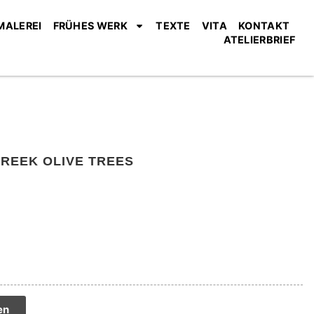
MALEREI
FRÜHES WERK
TEXTE
VITA
KONTAKT
ATELIERBRIEF
GREEK OLIVE TREES
tive:
en