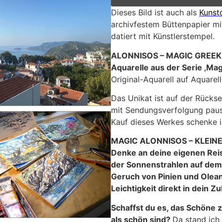
Dieses Bild ist auch als
Kunst
archivfestem Büttenpapier mit
datiert mit Künstlerstempel.
ALONNISOS – MAGIC GREEK
Aquarelle aus der Serie ‚Mag
Original-Aquarell auf Aquarel
Das Unikat ist auf der Rückse
mit Sendungsverfolgung pausc
Kauf dieses Werkes schenke ic
MAGIC ALONNISOS – KLEIN
Denke an deine eigenen Reis
der Sonnenstrahlen auf de
Geruch von Pinien und Olea
Leichtigkeit direkt in dein Z
Schaffst du es, das Schöne 
als schön sind?
Da stand ich