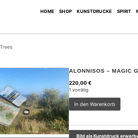
HOME
SHOP
KUNSTDRUCKE
SPIRIT
 Trees
ALONNISOS – MAGIC 
220,00
€
1 vorrätig
Alterna
In den Warenkorb
Bild als Kunstdruck erwerb