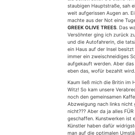
staubigen Hauptstraße, sah ei
weit aufgerissen Augen an. E
machte aus der Not eine Tuge
GREEK OLIVE TREES
. Das wa
Versöhnter ging ich zurück z
und die Autofahrerin, die tats
ein Haus auf der Insel besitz
immer ein zweischneidiges S
aufgekauft werden. Aber das 
eben das, wofür bezahlt wird. 
Kaum ließ mich die Britin im H
Witz! So kam unsere Verabred
noch den gemeinsamen Kaffee i
Abzweigung nach links nicht g
nicht??? Aber da ja alles FÜR
geschaffen. Kunstwerken ist e
Künstler haben dafür widrig
man auf die optimalen Umstän