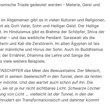
kosmische Triade gedeutet werden – Materie, Geist und
t im Allgemeinen gibt es in vielen Kulturen und Religionen.
eit als Gott Vater, Sohn und Heiliger Geist. Der Heilige
kt. Im Hinduismus gibt es Brahma der Schöpfer, Shiva der
lter – und das weibliche Pendant: Saraswati als die
erin und Kali die Zerstörerin. Im alten Ägypten ist Isis
 der männliche und Horus der Sohn. Auch im Buddhismus
ist der Ernährer, Dhamma die Lehre und Sanga die
viele weitere Beispiele.
NENSCHIFFER das Meer des Bewusstseins. Der Mensch,
t in seinem Seelenschiff in den Tunnel, denn da hinten
er möchte. Und das wartet auch schon auf ihn. Die
h, sie ist ja nur nicht sichtbares Licht. Schwarze Löcher
ng von Licht … vielleicht ist der Tunnel, in den der
inrudert ein Transformationsloch und dahinter kommt