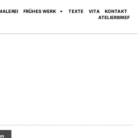
MALEREI
FRÜHES WERK
TEXTE
VITA
KONTAKT
ATELIERBRIEF
tive:
en