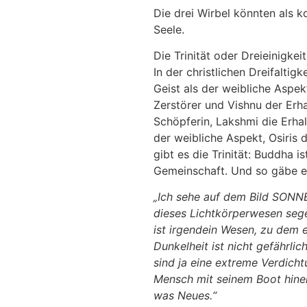
Die drei Wirbel könnten als 
Seele.
Die Trinität oder Dreieinigkei
In der christlichen Dreifaltigk
Geist als der weibliche Aspe
Zerstörer und Vishnu der Erha
Schöpferin, Lakshmi die Erhalt
der weibliche Aspekt, Osiris
gibt es die Trinität: Buddha 
Gemeinschaft. Und so gäbe es 
„Ich sehe auf dem Bild SON
dieses Lichtkörperwesen segel
ist irgendein Wesen, zu dem 
Dunkelheit ist nicht gefährlic
sind ja eine extreme Verdichtu
Mensch mit seinem Boot hine
was Neues.“