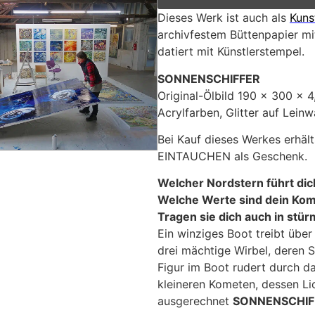
Dieses Werk ist auch als
Kuns
archivfestem Büttenpapier mit
datiert mit Künstlerstempel.
SONNENSCHIFFER
Original-Ölbild 190 x 300 x 4
Acrylfarben, Glitter auf Lein
Bei Kauf dieses Werkes erhält
EINTAUCHEN als Geschenk.
Welcher Nordstern führt dic
Welche Werte sind dein Ko
Tragen sie dich auch in stü
Ein winziges Boot treibt über
drei mächtige Wirbel, deren 
Figur im Boot rudert durch d
kleineren Kometen, dessen Lic
ausgerechnet
SONNENSCHI