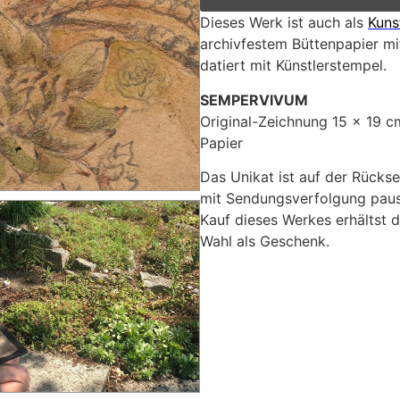
Dieses Werk ist auch als
Kuns
archivfestem Büttenpapier mit
datiert mit Künstlerstempel.
SEMPERVIVUM
Original-Zeichnung 15 x 19 cm
Papier
Das Unikat ist auf der Rückse
mit Sendungsverfolgung pausc
Kauf dieses Werkes erhältst d
Wahl als Geschenk.