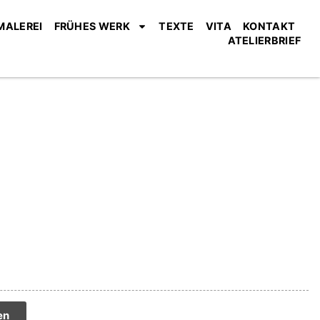
MALEREI
FRÜHES WERK
TEXTE
VITA
KONTAKT
ATELIERBRIEF
tive:
en