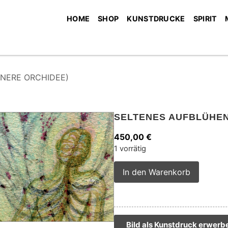
HOME
SHOP
KUNSTDRUCKE
SPIRIT
NNERE ORCHIDEE)
SELTENES AUFBLÜHEN
450,00
€
1 vorrätig
Alterna
In den Warenkorb
Bild als Kunstdruck erwerb