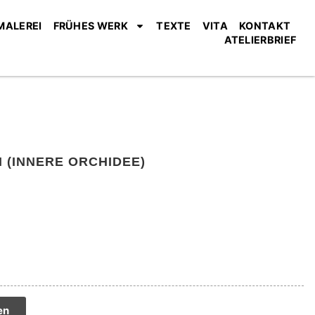
MALEREI
FRÜHES WERK
TEXTE
VITA
KONTAKT
ATELIERBRIEF
 (INNERE ORCHIDEE)
tive:
en