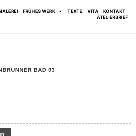
MALEREI
FRÜHES WERK
TEXTE
VITA
KONTAKT
ATELIERBRIEF
NBRUNNER BAD 03
tive:
en