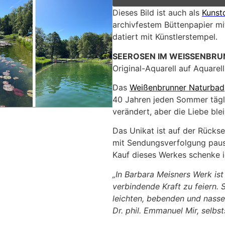
Dieses Bild ist auch als
Kunst
archivfestem Büttenpapier mit
datiert mit Künstlerstempel.
SEEROSEN IM WEISSENBRU
Original-Aquarell auf Aquarel
Das
Weißenbrunner Naturbad
40 Jahren jeden Sommer tägl
verändert, aber die Liebe ble
Das Unikat ist auf der Rückse
mit Sendungsverfolgung pausc
Kauf dieses Werkes schenke ic
„In Barbara Meisners Werk ist
verbindende Kraft zu feiern. S
leichten, bebenden und nasse
Dr. phil. Emmanuel Mir, selbs