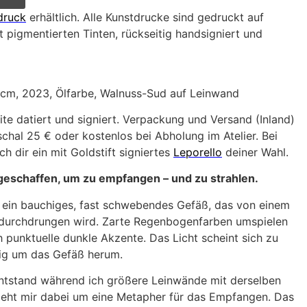
druck
erhältlich. Alle Kunstdrucke sind gedruckt auf
 pigmentierten Tinten, rückseitig handsigniert und
5 cm, 2023, Ölfarbe, Walnuss-Sud auf Leinwand
ite datiert und signiert. Verpackung und Versand (Inland)
hal 25 € oder kostenlos bei Abholung im Atelier. Bei
h dir ein mit Goldstift signiertes
Leporello
deiner Wahl.
 geschaffen, um zu empfangen – und zu strahlen.
 ein bauchiges, fast schwebendes Gefäß, das von einem
 durchdrungen wird. Zarte Regenbogenfarben umspielen
h punktuelle dunkle Akzente. Das Licht scheint sich zu
tig um das Gefäß herum.
entstand während ich größere Leinwände mit derselben
 geht mir dabei um eine Metapher für das Empfangen. Das