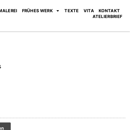
MALEREI
FRÜHES WERK
TEXTE
VITA
KONTAKT
ATELIERBRIEF
tive:
en