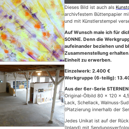
Dieses Bild ist auch als
Kunst
archivfestem Büttenpapier mit
und mit Künstlerstempel vers
Auf Wunsch male ich für dic
SONNE. Denn die Werkgrupp
aufeinander beziehen und ble
Zusammenstellung erhalten. D
Einheit zu erwerben.
Einzelwerk: 2.400 €
Werkgruppe (6-teilig): 13.
Aus der 6er-Serie STERNE
Original-Ölbild 80 x 120 x 4,
Lack, Schellack, Walnuss-Su
(Platzierung innerhalb der Ser
Jedes Unikat ist auf der Rück
(Inland) mit Sendungsverfolg