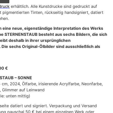
druck
erhältlich. Alle Kunstdrucke sind gedruckt auf
 pigmentierten Tinten, rückseitig handsigniert, datiert
ehen.
h eine neue, eigenständige Interpretation des Werks
e STERNENSTAUB besteht aus sechs Bildern, die sich
ibt deshalb in ihrer ursprünglichen
ie sechs Original-Ölbilder sind ausschließlich als
400 €
NSTAUB – SONNE
5 cm, 2024, Ölfarbe, irisierende Acrylfarbe, Neonfarbe,
d, Glimmer auf Leinwand
ie: unten mittig)
seite datiert und signiert. Verpackung und Versand
ung pauschal 50 € bei einem einzelnen Werk oder