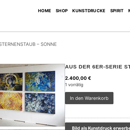
HOME
SHOP
KUNSTDRUCKE
SPIRIT
ie STERNENSTAUB – SONNE
AUS DER 6ER-SERIE 
2.400,00
€
1 vorrätig
Alterna
In den Warenkorb
Bild als Kunstdruck erwerb