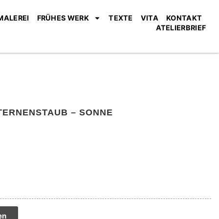
MALEREI
FRÜHES WERK
TEXTE
VITA
KONTAKT
ATELIERBRIEF
STERNENSTAUB – SONNE
tive:
en